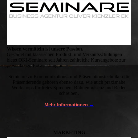
Wissen vermitteln ist unsere Passion.
Gestartet mit klassischen Produkt- und Verkaufsschulungen
bietet OKI-Seminare seit Jahren zahlreiche Kursangebote zur
persönlichen Entwicklung an.
Seminare zu Kommunikations- und Präsentationstechniken für
Präsentierende gehören ebenso dazu, wie auch praxisnahe
Workshops für freies Sprechen, Bühnenpräsenz und Reden
schreiben.
Mehr Informationen
→
MARKETING