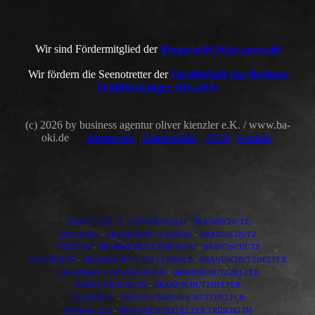
Wir sind Fördermitglied der
Bergwacht Schwarzwald
Wir fördern die Seenotretter der
Gesellschaft zur Rettung
Schiffbrüchiger (DGzRS)
(c) 2026 by business agentur oliver kienzler e.K. / www.ba-
oki.de
Impressum
|
Datenschutz
AGB
Kontakt
BRANDSCHUTZ SCHWARZWALD
-
BRANDSCHUTZ
BODENSEE
-
BRANDSCHUTZ HEGAU
-
BRANDSCHUTZ
ORTENAU
-
BRANDSCHUTZ BREISGAU
-
BRANDSCHUTZ
HOCHRHEIN
-
BRANDSCHUTZ ZOLLERNALB
-
BRANDSCHUTZHELFER
VILLINGEN-SCHWENNINGEN
-
BRANDSCHUTZHELFER
DONAUESCHINGEN
-
BRANDSCHUTZHELFER
BLUMBERG
-
BRANDSCBRANDSCHUTZHELFER
KÖNIGSFELD
-
BRANDSCHUTZHELFER TRIBERG IM