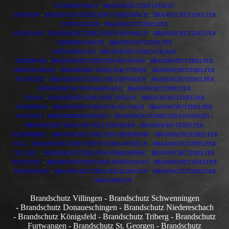
SCHWARZWALD
-
BRANDSCHUTZHELFER ST.
GEORGEN
-
BRANDSCHUTZHELFER VÖHRENBACH
-
BRANDSCHUTZHELFER
FURTWANGEN
-
BRANDSCHUTZHELFER
SCHONACH
-
BRANDSCHUTZHELFER SCHÖNWALD
-
BRANDSCHUTZHELFER
NIEDERESCHACH
-
BRANDSCHUTZHELFER
MÖNCHWEILER
-
BRANDSCHUTZHELFER BAD
DÜRRHEIM
-
BRANDSCHUTZHELFER HÜFINGEN
-
BRANDSCHUTZHELFER
BRÄUNLINGEN
-
BRANDSCHUTZHELFER TITISEE
-
BRANDSCHUTZHELFER
NEUSTADT
-
BRANDSCHUTZHELFER LÖFFINGEN
-
BRANDSCHUTZHELFER
BONNDORF IM SCHWARZWALD
-
BRANDSCHUTZHELFER
ENGEN
-
BRANDSCHUTZHELFER TENGEN
-
BRANDSCHUTZ
HELFER
HORNBERG
-
BRANDSCHUTZHELFER HAUSACH
-
BRANDSCHUTZHELFER
WOLFACH
-
BRAND
IMMENDINGEN
-
BRANDSCHUTZHELFER GEISINGEN
-
BRANDSCHUTZHELFER WELLENDINGEN
-
BRANDSCHUTZHELFER
SCHÖMBERG
-
BRANDSCHUTZHELFER OBERNDORF
-
BRANDSCHUTZHELFER
SULZ
-
BRANDSCHUTZHELFER FLUORN-WINZELN
-
BRANDSCHUTZHELFER
SULGEN
-
BRANDSCHUTZHELFER SCHRAMBERG
-
BRANDSCHUTZHELFER
ROTTWEIL
-
BRANDSCHUTZHELFER DEISSLINGEN
-
BRANDSCHUTZHELFER
TROSSINGEN
-
BRANDSCHU
T
ZHELFER ALDINGEN
-
BRANDSCHUTZHELFER
SPAICHINGEN
Brandschutz Villingen - Brandschutz Schwenningen
- Brandschutz Donaueschingen - Brandschutz Niedereschach
- Brandschutz Königsfeld - Brandschutz Triberg - Brandschutz
Furtwangen - Brandschutz St. Georgen - Brandschutz