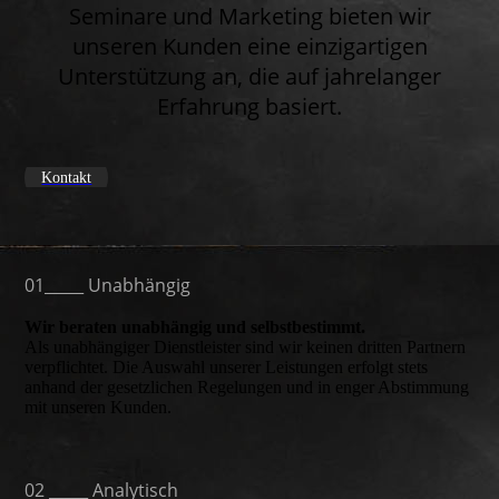
Seminare und Marketing bieten wir
unseren Kunden eine einzigartigen
Unterstützung an, die auf jahrelanger
Erfahrung basiert.
Kontakt
01_____ Unabhängig
Wir beraten unabhängig und selbstbestimmt.
Als unabhängiger Dienstleister sind wir keinen dritten Partnern
verpflichtet. Die Auswahl unserer Leistungen erfolgt stets
anhand der gesetzlichen Regelungen und in enger Abstimmung
mit unseren Kunden.
02 _____ Analytisch