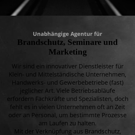
Unabhängige Agentur für
Brandschutz, Seminare und
Marketing
Wir sind ein innovativer Dienstleister für
Klein- und Mittelständische Unternehmen,
Handwerks- und Gewerbebetriebe (fast)
jeglicher Art. Viele Betriebsabläufe
erfordern Fachkräfte und Spezialisten, doch
fehlt es in vielen Unternehmen oft an Zeit
oder an Personal, um bestimmte Prozesse
am Laufen zu halten.
Mit der Verknüpfung aus Brandschutz,