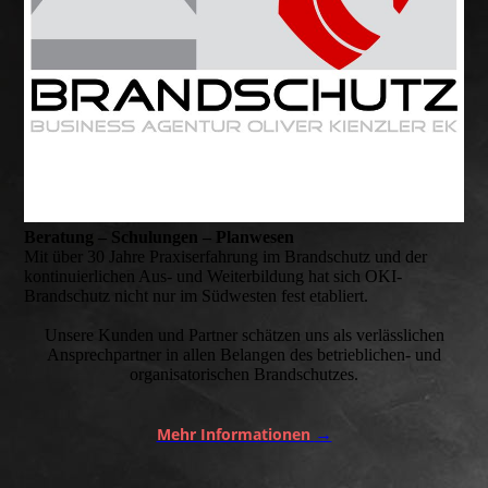
Beratung – Schulungen – Planwesen
Mit über 30 Jahre Praxiserfahrung im Brandschutz und der
kontinuierlichen Aus- und Weiterbildung hat sich OKI-
Brandschutz nicht nur im Südwesten fest etabliert.
Unsere Kunden und Partner schätzen uns als verlässlichen
Ansprechpartner in allen Belangen des betrieblichen- und
organisatorischen Brandschutzes.
Mehr Informationen
→