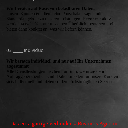
Wir beraten auf Basis von belastbaren Daten.
Unsere Kunden erhalten keine Pauschalaussagen oder
Standardangebote zu unseren Leistungen. Bevor wir aktiv
werden verschaffen wir uns einen Überblick, bewerten und
bieten dann konkret an, was wir liefern können.
03 _____ Individuell
Wir beraten individuell und nur auf Ihr Unternehmen
abgestimmt
Alle Dienstleistungen machen nur Sinn, wenn sie dem
Auftraggeber dienlich sind. Daher arbeiten für unsere Kunden
stets individuell und bieten so den höchstmöglichen Service.
Das einzigartige verbinden - Business Agentur