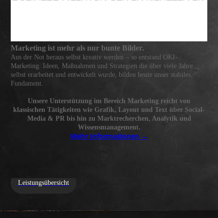
Marketing ist mehr als nur bunte Bilder.
Aus der Not heraus selbst kreativ werden – so entstand OKI
-
Marketing. Ideen, Maßnahmen und Strategien die über viele Jahre
selbst erarbeitet und entwickelt wurde, bilden heute unser stabiles
Fundament.
Unsere Unterstützung im Bereich Marketing reicht von
klassischen Tätigkeiten wie Grafik, Layout und Text über Social-
Media & PR bis hin zu Marktrecherchen,
Analytik und
Wissensmanagement.
Mehr Informationen →
Leistungsübersicht